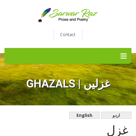
Contact
GHAZALS | غزلیں
English
اردو
غزل