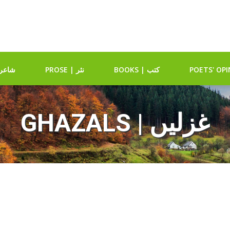
BOOKS | کتب
PROSE | نثر
RY | شاعری
GHAZALS | غزلیں